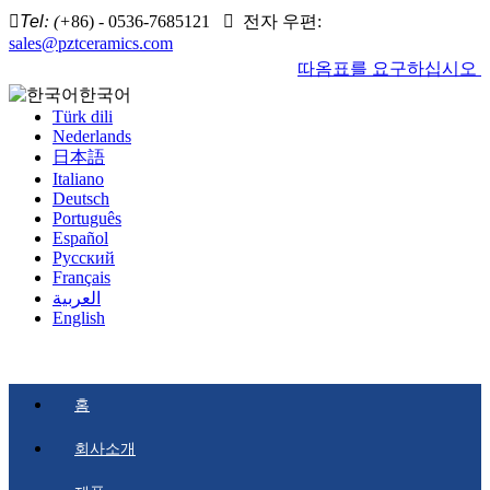

Tel
: (+
86) - 0536-7685121

전자 우편:
sales@pztceramics.com
따옴표를 요구하십시오
한국어
Türk dili
Nederlands
日本語
Italiano
Deutsch
Português
Español
Pусский
Français
العربية
English
홈
회사소개