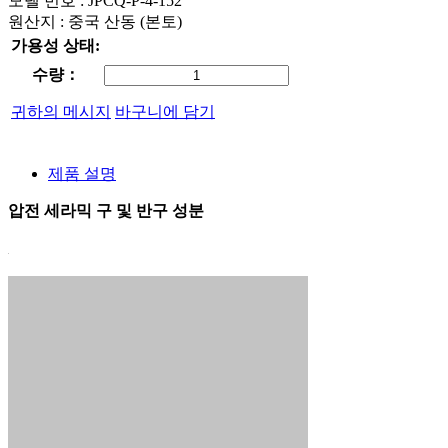
모델 번호 : JPCQ-P-4-152
원산지 : 중국 산동 (본토)
가용성 상태:
수량：
귀하의 메시지
바구니에 담기
제품 설명
압전 세라믹 구 및 반구 성분