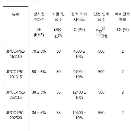
방사형
커플 링
정적 커패
압전 변화
에이전트
유형
주파수
상수
시턴스
상수
마모
10-
FR
(케이
C (PF)
TG (%)
d
33
(KHZ)
12
)%
(CN)
31
JPCC-P51-
70 ± 5%
30
4680 ±
500
2
151110
10%
JPCC-P51-
50 ± 5%
30
9700 ±
500
2
201615
10%
JPCC-P51-
39 ± 5%
35
12400 ±
500
2
252115
10%
JPCC-P51-
34 ± 5%
35
19400 ±
550
2
292520
10%