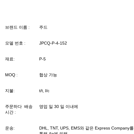
료는 다양한 픽업 및 SENOSR, 저전력 모터 타입 변환기, 수신기 및 저
력 발전기에 사용됩니다.
브랜드 이름 :
주드
모델 번호 :
JPCQ-P-4-152
재료:
P-5
MOQ :
협상 가능
지불:
t/t, l/c
주문하다
배송
영업 일 30 일 이내에
시간 :
운송:
DHL, TNT, UPS, EMS와 같은 Express Company를
통해 Air에 의해