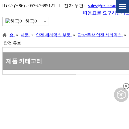

Tel
: (+
86) - 0536-7685121

전자 우편:
sales@pztceramics.c
따옴표를 요구하십시
한국어
홈
»
제품
»
압전 세라믹스 부품
»
관상/주상 압전 세라믹스
»
압전 튜브
제품 카테고리
에 공유하기: