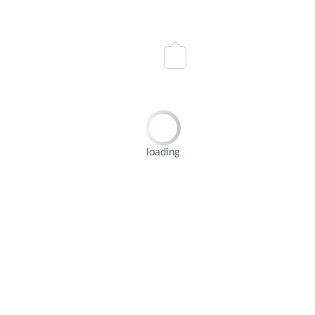
압전 튜브
가용성 상태:
수량：
귀하의 메시지
바구니에 담기
loading
제품 설명
압전 세라믹 튜브 (실린더) 요소
압전 도자기
튜브/실린더 요소는 PZT-5 압전 세라믹 재료에 의해 만들
졌으며,이 재료는 감도와 허출 성이 높은 소프트 PZT에 속하지만 높은
구동 조건에서는 작동 온도 범위를 넘어 자기 가열에 취약합니다. 이 재